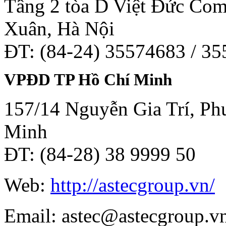
Tầng 2 tòa D Việt Đức Co
Xuân, Hà Nội
ĐT: (84-24) 35574683 / 3
VPĐD TP Hồ Chí Minh
157/14 Nguyễn Gia Trí, Phư
Minh
ĐT: (84-28) 38 9999 50
Web:
http://astecgroup.vn/
Email: astec@astecgroup.