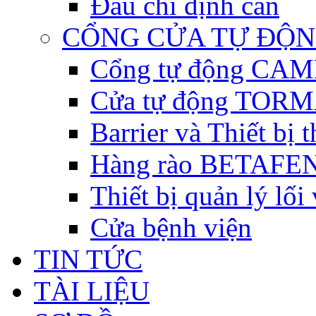
Đầu chỉ định cân
CỔNG CỬA TỰ ĐỘ
Cổng tự động CAME 
Cửa tự động TORM
Barrier và Thiết bị
Hàng rào BETAFEN
Thiết bị quản lý lối
Cửa bệnh viện
TIN TỨC
TÀI LIỆU