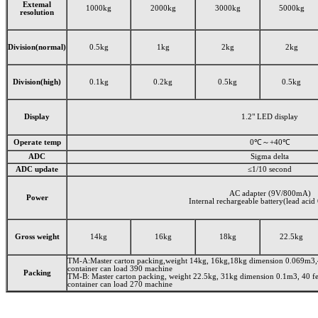
Extemal
1000kg
2000kg
3000kg
5000kg
resolution
Division(normal)
0.5kg
1kg
2kg
2kg
Division(high)
0.1kg
0.2kg
0.5kg
0.5kg
Display
1.2" LED display
Operate temp
0℃～+40℃
ADC
Sigma delta
ADC update
≤1/10 second
AC adapter (9V/800mA)
Power
Internal rechargeable battery(lead aci
Gross weight
14kg
16kg
18kg
22.5kg
TM-A:Master carton packing,weight 14kg, 16kg,18kg dimension 0.069m3,40
container can load 390 machine
Packing
TM-B: Master carton packing, weight 22.5kg, 31kg dimension 0.1m3, 40 fee
container can load 270 machine