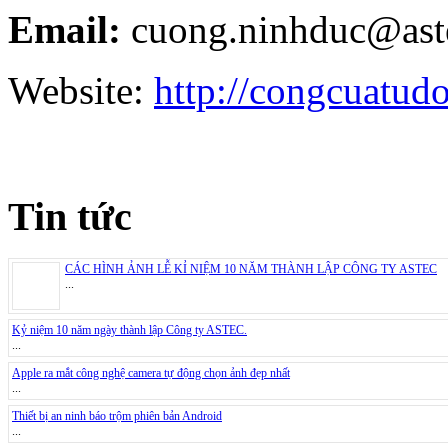
Email:
cuong.ninhduc@ast
Website:
http://congcuatud
Tin tức
CÁC HÌNH ẢNH LỄ KỈ NIỆM 10 NĂM THÀNH LẬP CÔNG TY ASTEC
...
Kỷ niệm 10 năm ngày thành lập Công ty ASTEC.
...
Apple ra mắt công nghệ camera tự động chọn ảnh đẹp nhất
...
Thiết bị an ninh báo trộm phiên bản Android
...