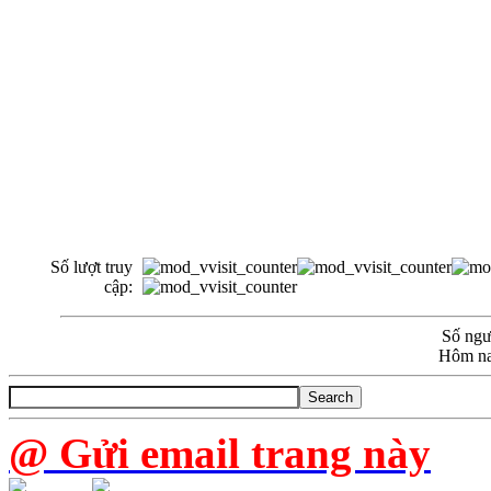
Số lượt truy
cập:
Số ngườ
Hôm na
@ Gửi email trang này