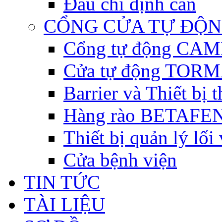
Đầu chỉ định cân
CỔNG CỬA TỰ ĐỘ
Cổng tự động CAME 
Cửa tự động TORM
Barrier và Thiết bị
Hàng rào BETAFEN
Thiết bị quản lý lối
Cửa bệnh viện
TIN TỨC
TÀI LIỆU