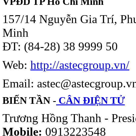
VPĐD TP Hồ Chí Minh
157/14 Nguyễn Gia Trí, Phư
Minh
ĐT: (84-28) 38 9999 50
Web:
http://astecgroup.vn/
Email: astec@astecgroup.
BIẾN TẦN -
CÂN ĐIỆN TỬ
Trương Hồng Thanh - Presi
Mobile:
0913223548