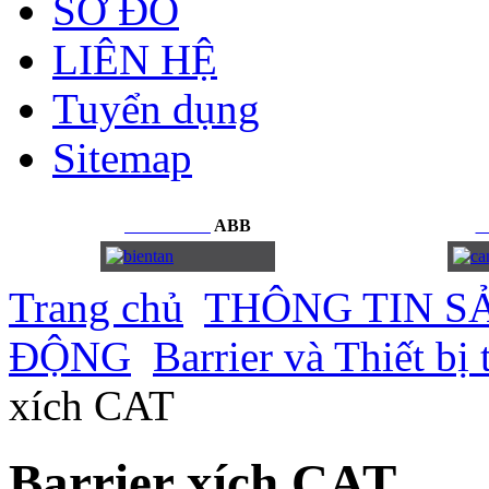
SƠ ĐỒ
LIÊN HỆ
Tuyển dụng
Sitemap
BIẾN
TẦN
ABB
C
Trang chủ
THÔNG TIN S
ĐỘNG
Barrier và Thiết b
xích CAT
Barrier xích CAT