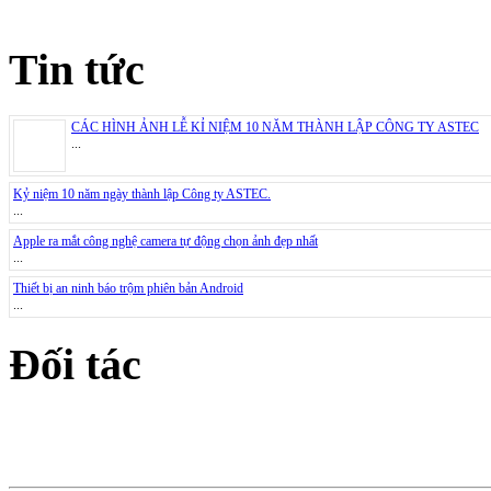
Tin tức
CÁC HÌNH ẢNH LỄ KỈ NIỆM 10 NĂM THÀNH LẬP CÔNG TY ASTEC
...
Kỷ niệm 10 năm ngày thành lập Công ty ASTEC.
...
Apple ra mắt công nghệ camera tự động chọn ảnh đẹp nhất
...
Thiết bị an ninh báo trộm phiên bản Android
...
Đối tác