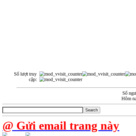
Số lượt truy
cập:
Số ngườ
Hôm na
@ Gửi email trang này