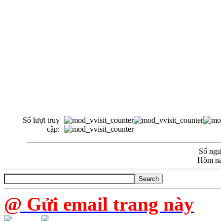
Số lượt truy
cập:
Số ngườ
Hôm na
@ Gửi email trang này