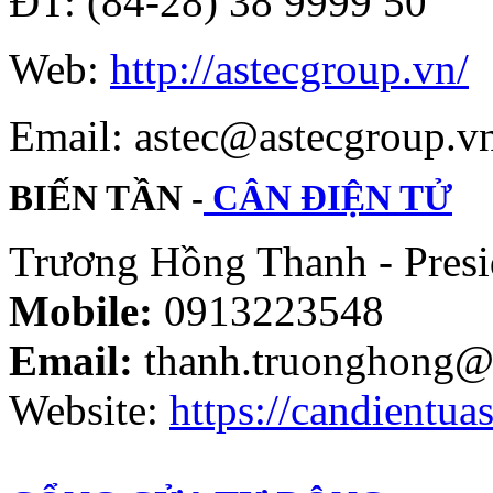
ĐT: (84-28) 38 9999 50
Web:
http://astecgroup.vn/
Email: astec@astecgroup.
BIẾN TẦN -
CÂN ĐIỆN TỬ
Trương Hồng Thanh - Presi
Mobile:
0913223548
Email:
thanh.truonghong@
Website:
https://candientuas