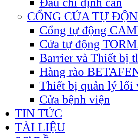
Đầu chỉ định cân
CỔNG CỬA TỰ ĐỘ
Cổng tự động CAME 
Cửa tự động TORM
Barrier và Thiết bị
Hàng rào BETAFEN
Thiết bị quản lý lối
Cửa bệnh viện
TIN TỨC
TÀI LIỆU