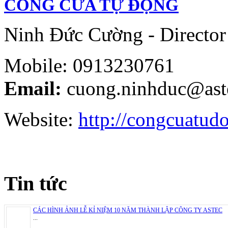
CỔNG CỬA TỰ ĐỘNG
Ninh Đức Cường - Director
Mobile: 0913230761
Email:
cuong.ninhduc@ast
Website:
http://congcuatud
Tin tức
CÁC HÌNH ẢNH LỄ KỈ NIỆM 10 NĂM THÀNH LẬP CÔNG TY ASTEC
...