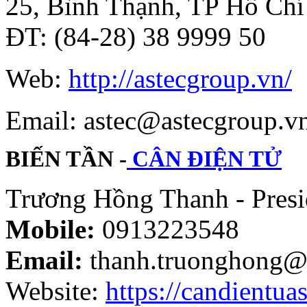
25, Bình Thạnh, TP Hồ Chi
ĐT: (84-28) 38 9999 50
Web:
http://astecgroup.vn/
Email: astec@astecgroup.
BIẾN TẦN -
CÂN ĐIỆN TỬ
Trương Hồng Thanh - Presi
Mobile:
0913223548
Email:
thanh.truonghong@
Website:
https://candientuas