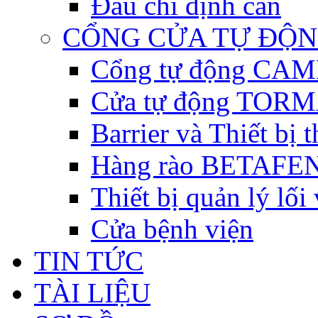
Đầu chỉ định cân
CỔNG CỬA TỰ ĐỘ
Cổng tự động CAME 
Cửa tự động TORM
Barrier và Thiết bị
Hàng rào BETAFEN
Thiết bị quản lý lối
Cửa bệnh viện
TIN TỨC
TÀI LIỆU