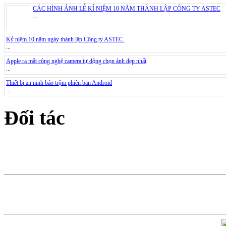
CÁC HÌNH ẢNH LỄ KỈ NIỆM 10 NĂM THÀNH LẬP CÔNG TY ASTEC
...
Kỷ niệm 10 năm ngày thành lập Công ty ASTEC.
...
Apple ra mắt công nghệ camera tự động chọn ảnh đẹp nhất
...
Thiết bị an ninh báo trộm phiên bản Android
...
Đối tác