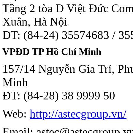
Tầng 2 tòa D Việt Đức Co
Xuân, Hà Nội
ĐT: (84-24) 35574683 / 3
VPĐD TP Hồ Chí Minh
157/14 Nguyễn Gia Trí, Phư
Minh
ĐT: (84-28) 38 9999 50
Web:
http://astecgroup.vn/
Email: astec@astecgroup.