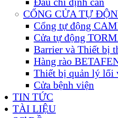
Đầu chỉ định cân
CỔNG CỬA TỰ ĐỘ
Cổng tự động CAME 
Cửa tự động TORM
Barrier và Thiết bị
Hàng rào BETAFEN
Thiết bị quản lý lối
Cửa bệnh viện
TIN TỨC
TÀI LIỆU