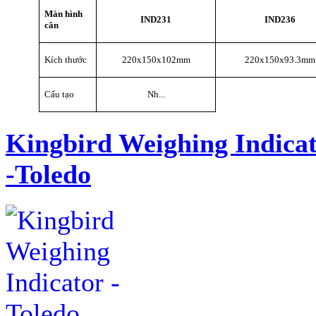
Màn hình
IND231
IND236
cân
Kích thước
220x150x102mm
220x150x93.3mm
Cấu tạo
Nh...
Kingbird Weighing Indica
-Toledo