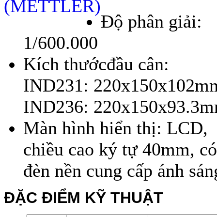
Độ phân giải:
1/600.000
Kích thướcđầu cân:
IND231: 220x150x102m
IND236: 220x150x93.3m
Màn hình hiển thị: LCD,
chiều cao ký tự 40mm, có
đèn nền cung cấp ánh sán
ĐẶC ĐIỂM KỸ THUẬT