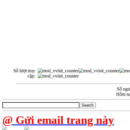
Số lượt truy
cập:
Số ngườ
Hôm na
@ Gửi email trang này