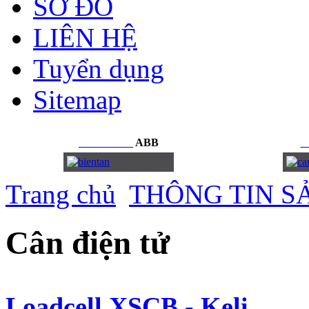
SƠ ĐỒ
LIÊN HỆ
Tuyển dụng
Sitemap
BIẾN
TẦN
ABB
C
Trang chủ
THÔNG TIN S
Cân điện tử
Loadcell XSCB - Keli