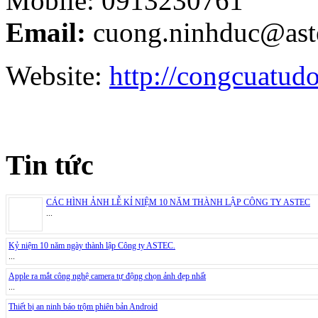
Mobile: 0913230761
Email:
cuong.ninhduc@ast
Website:
http://congcuatud
Tin tức
CÁC HÌNH ẢNH LỄ KỈ NIỆM 10 NĂM THÀNH LẬP CÔNG TY ASTEC
...
Kỷ niệm 10 năm ngày thành lập Công ty ASTEC.
...
Apple ra mắt công nghệ camera tự động chọn ảnh đẹp nhất
...
Thiết bị an ninh báo trộm phiên bản Android
...