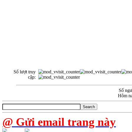
Số lượt truy
cập:
Số ngườ
Hôm na
@ Gửi email trang này