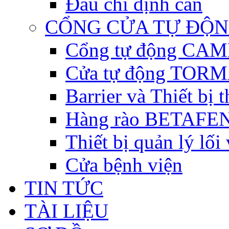
Đầu chỉ định cân
CỔNG CỬA TỰ ĐỘ
Cổng tự động CAME 
Cửa tự động TORM
Barrier và Thiết bị
Hàng rào BETAFEN
Thiết bị quản lý lối
Cửa bệnh viện
TIN TỨC
TÀI LIỆU