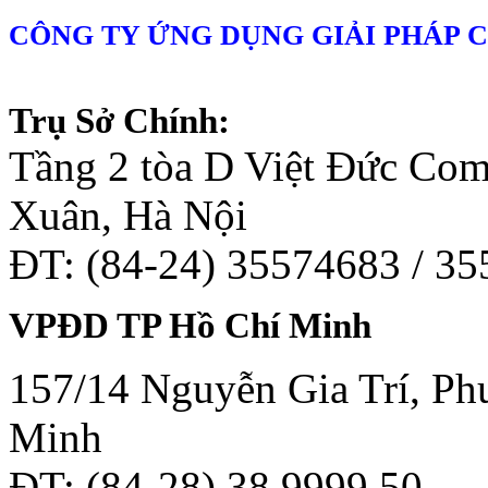
CÔNG TY ỨNG DỤNG GIẢI PHÁP 
Trụ Sở Chính:
Tầng 2 tòa D Việt Đức Co
Xuân, Hà Nội
ĐT: (84-24) 35574683 / 3
VPĐD TP Hồ Chí Minh
157/14 Nguyễn Gia Trí, Phư
Minh
ĐT: (84-28) 38 9999 50