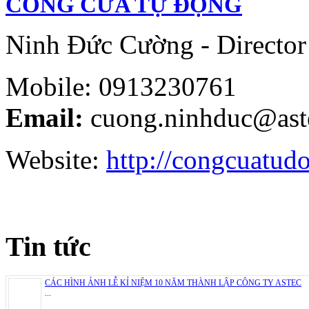
CỔNG CỬA TỰ ĐỘNG
Ninh Đức Cường - Director
Mobile: 0913230761
Email:
cuong.ninhduc@ast
Website:
http://congcuatud
Tin tức
CÁC HÌNH ẢNH LỄ KỈ NIỆM 10 NĂM THÀNH LẬP CÔNG TY ASTEC
...