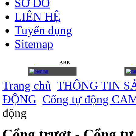
SƠ ĐỒ
LIÊN HỆ
Tuyển dụng
Sitemap
BIẾN
TẦN
ABB
C
Trang chủ
THÔNG TIN S
ĐỘNG
Cổng tự động CAME
động
Cổng trượt - Cổng tự