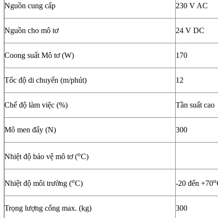
Nguồn cung cấp
230 V AC
Nguồn cho mô tơ
24 V DC
Coong suất Mô tơ (W)
170
Tốc độ di chuyển (m/phút)
12
Chế độ làm việc (%)
Tần suất cao
Mô men đẩy (N)
300
o
Nhiệt độ bảo vệ mô tơ (
C)
o
o
Nhiệt độ môi trường (
C)
-20 đến +70
Trọng lượng cổng max. (kg)
300