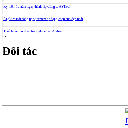
Kỷ niệm 10 năm ngày thành lập Công ty ASTEC.
...
Apple ra mắt công nghệ camera tự động chọn ảnh đẹp nhất
...
Thiết bị an ninh báo trộm phiên bản Android
...
Đối tác