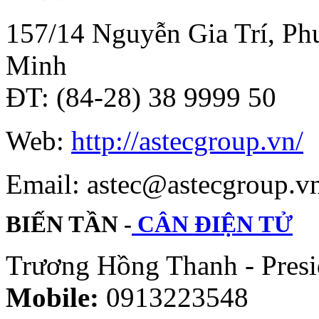
157/14 Nguyễn Gia Trí, Phư
Minh
ĐT: (84-28) 38 9999 50
Web:
http://astecgroup.vn/
Email: astec@astecgroup.
BIẾN TẦN -
CÂN ĐIỆN TỬ
Trương Hồng Thanh - Presi
Mobile:
0913223548