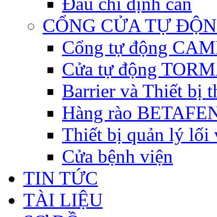
Đầu chỉ định cân
CỔNG CỬA TỰ ĐỘ
Cổng tự động CAME 
Cửa tự động TORM
Barrier và Thiết bị
Hàng rào BETAFEN
Thiết bị quản lý lối
Cửa bệnh viện
TIN TỨC
TÀI LIỆU