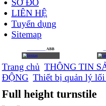
SƠ ĐỒ
LIÊN HỆ
Tuyển dụng
Sitemap
BIẾN
TẦN
ABB
C
Trang chủ
THÔNG TIN S
ĐỘNG
Thiết bị quản lý lố
Full height turnstile