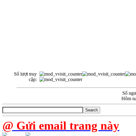
Số lượt truy
cập:
Số ngườ
Hôm na
@ Gửi email trang này