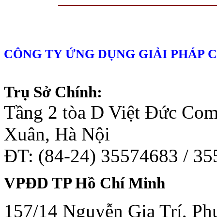
CÔNG TY ỨNG DỤNG GIẢI PHÁP 
Trụ Sở Chính:
Tầng 2 tòa D Việt Đức Co
Xuân, Hà Nội
ĐT: (84-24) 35574683 / 3
VPĐD TP Hồ Chí Minh
157/14 Nguyễn Gia Trí, Phư