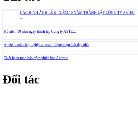
CÁC HÌNH ẢNH LỄ KỈ NIỆM 10 NĂM THÀNH LẬP CÔNG TY ASTEC
...
Kỷ niệm 10 năm ngày thành lập Công ty ASTEC.
...
Apple ra mắt công nghệ camera tự động chọn ảnh đẹp nhất
...
Thiết bị an ninh báo trộm phiên bản Android
...
Đối tác