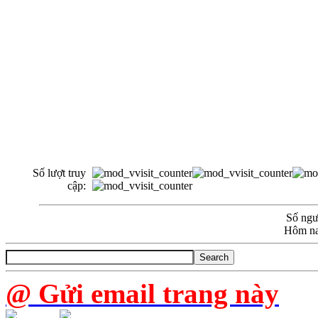
Số lượt truy
cập:
Số ngườ
Hôm na
@ Gửi email trang này