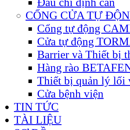
Đầu chỉ định cân
CỔNG CỬA TỰ ĐỘ
Cổng tự động CAME 
Cửa tự động TORM
Barrier và Thiết bị
Hàng rào BETAFEN
Thiết bị quản lý lối
Cửa bệnh viện
TIN TỨC
TÀI LIỆU