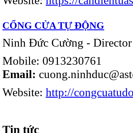
Website:
https://candientuas
CỔNG CỬA TỰ ĐỘNG
Ninh Đức Cường - Director
Mobile: 0913230761
Email:
cuong.ninhduc@ast
Website:
http://congcuatud
Tin tức