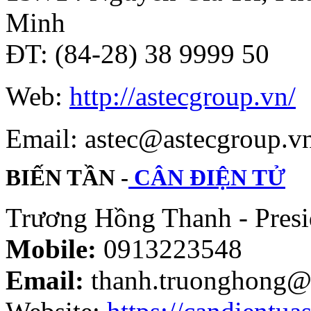
Minh
ĐT: (84-28) 38 9999 50
Web:
http://astecgroup.vn/
Email: astec@astecgroup.
BIẾN TẦN -
CÂN ĐIỆN TỬ
Trương Hồng Thanh - Presi
Mobile:
0913223548
Email:
thanh.truonghong@