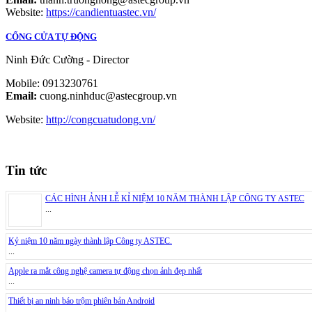
Website:
https://candientuastec.vn/
CỔNG CỬA TỰ ĐỘNG
Ninh Đức Cường - Director
Mobile: 0913230761
Email:
cuong.ninhduc@astecgroup.vn
Website:
http://congcuatudong.vn/
Tin tức
CÁC HÌNH ẢNH LỄ KỈ NIỆM 10 NĂM THÀNH LẬP CÔNG TY ASTEC
...
Kỷ niệm 10 năm ngày thành lập Công ty ASTEC.
...
Apple ra mắt công nghệ camera tự động chọn ảnh đẹp nhất
...
Thiết bị an ninh báo trộm phiên bản Android
...