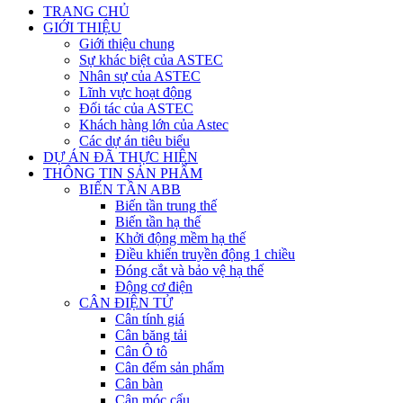
TRANG CHỦ
GIỚI THIỆU
Giới thiệu chung
Sự khác biệt của ASTEC
Nhân sự của ASTEC
Lĩnh vực hoạt động
Đối tác của ASTEC
Khách hàng lớn của Astec
Các dự án tiêu biểu
DỰ ÁN ĐÃ THỰC HIỆN
THÔNG TIN SẢN PHẨM
BIẾN TẦN ABB
Biến tần trung thế
Biến tần hạ thế
Khởi động mềm hạ thế
Điều khiển truyền động 1 chiều
Đóng cắt và bảo vệ hạ thế
Động cơ điện
CÂN ĐIỆN TỬ
Cân tính giá
Cân băng tải
Cân Ô tô
Cân đếm sản phẩm
Cân bàn
Cân móc cẩu