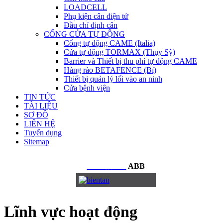
LOADCELL
Phụ kiện cân điện tử
Đầu chỉ định cân
CỔNG CỬA TỰ ĐỘNG
Cổng tự động CAME (Italia)
Cửa tự động TORMAX (Thụy Sỹ)
Barrier và Thiết bị thu phí tự động CAME
Hàng rào BETAFENCE (Bỉ)
Thiết bị quản lý lối vào an ninh
Cửa bệnh viện
TIN TỨC
TÀI LIỆU
SƠ ĐỒ
LIÊN HỆ
Tuyển dụng
Sitemap
BIẾN
TẦN
ABB
Lĩnh vực hoạt động