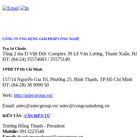
CÔNG TY ỨNG DỤNG GIẢI PHÁP CÔNG NGHỆ
Trụ Sở Chính:
Tầng 2 tòa D Việt Đức Complex 39 Lê Văn Lương, Thanh Xuân, H
ĐT: (84-24) 35574683 / 35575149
VPĐD TP Hồ Chí Minh
157/14 Nguyễn Gia Trí, Phường 25, Bình Thạnh, TP Hồ Chí Minh
ĐT: (84-28) 38 9999 50
Web:
http://astecgroup.vn/
Email: astec@astecgroup.vn/ astec@congcuatudong.vn
BIẾN TẦN -
CÂN ĐIỆN TỬ
Trương Hồng Thanh - President
Mobile:
0913223548
Email:
thanh.truonghong@astecgroup.vn