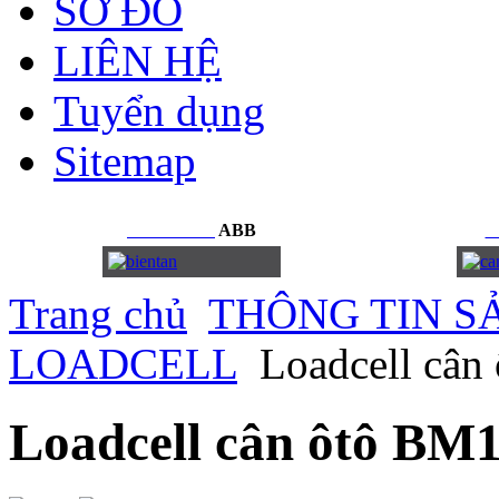
SƠ ĐỒ
LIÊN HỆ
Tuyển dụng
Sitemap
BIẾN
TẦN
ABB
C
Trang chủ
THÔNG TIN S
LOADCELL
Loadcell cân
Loadcell cân ôtô BM