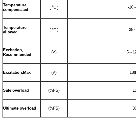
Temperature,
-10
( ℃ )
compensated
Temperature,
-35
( ℃ )
allowed
Excitation,
(V)
5～12
Recommended
Excitation,Max
(V)
18(
Safe overload
(%FS)
1
Ultimate overload
(%FS)
3