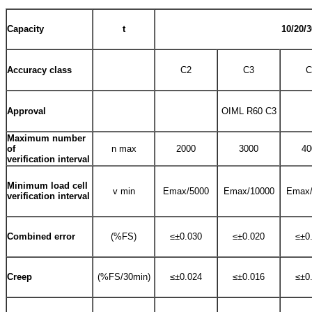
Capacity
t
10/20/3
Accuracy class
C2
C3
C
Approval
OIML R60 C3
Maximum number
of
n max
2000
3000
40
verification interval
Minimum load cell
v min
Emax/5000
Emax/10000
Emax/
verification interval
Combined error
(%FS)
≤±0.030
≤±0.020
≤±0
Creep
(%FS/30min)
≤±0.024
≤±0.016
≤±0