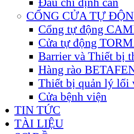
Đầu chỉ định cân
CỔNG CỬA TỰ ĐỘ
Cổng tự động CAME 
Cửa tự động TORM
Barrier và Thiết bị
Hàng rào BETAFEN
Thiết bị quản lý lối
Cửa bệnh viện
TIN TỨC
TÀI LIỆU