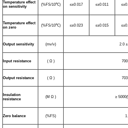
Temperature effect
(%FS/10℃)
≤±0.017
≤±0.011
≤±0
on sensitivity
Temperature effect
(%FS/10℃)
≤±0.023
≤±0.015
≤±0
on zero
Output sensitivity
(mv/v)
2.0 ±
Input resistance
( Ω )
700
Output resistance
( Ω )
703
Insulation
(M Ω )
≥ 5000
resistance
Zero balance
(%FS)
1