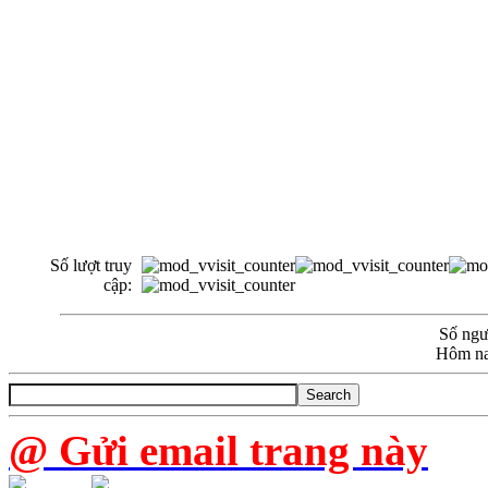
Số lượt truy
cập:
Số ngườ
Hôm na
@ Gửi email trang này