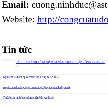
Email:
cuong.ninhduc@ast
Website:
http://congcuatud
Tin tức
CÁC HÌNH ẢNH LỄ KỈ NIỆM 10 NĂM THÀNH LẬP CÔNG TY ASTEC
...
Kỷ niệm 10 năm ngày thành lập Công ty ASTEC.
...
Apple ra mắt công nghệ camera tự động chọn ảnh đẹp nhất
...
Thiết bị an ninh báo trộm phiên bản Android
...