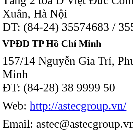
Tầng 2 tòa D Việt Đức Co
Xuân, Hà Nội
ĐT: (84-24) 35574683 / 3
VPĐD TP Hồ Chí Minh
157/14 Nguyễn Gia Trí, Phư
Minh
ĐT: (84-28) 38 9999 50
Web:
http://astecgroup.vn/
Email: astec@astecgroup.