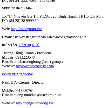
ĐT: (84-24) 35574683 / 35575149
VPĐD TP Hồ Chí Minh
157/14 Nguyễn Gia Trí, Phường 25, Bình Thạnh, TP Hồ Chí Minh
ĐT: (84-28) 38 9999 50
Web:
http://astecgroup.vn/
Email: astec@astecgroup.vn/ astec@congcuatudong.vn
BIẾN TẦN -
CÂN ĐIỆN TỬ
Trương Hồng Thanh - President
Mobile:
0913223548
Email:
thanh.truonghong@astecgroup.vn
Website:
https://candientuastec.vn/
CỔNG CỬA TỰ ĐỘNG
Ninh Đức Cường - Director
Mobile: 0913230761
Email:
cuong.ninhduc@astecgroup.vn
Website:
http://congcuatudong.vn/