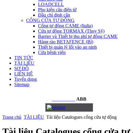
LOADCELL
Phụ kiện cân điện tử
Đầu chỉ định cân
CỔNG CỬA TỰ ĐỘNG
Cổng tự động CAME (Italia)
Cửa tự động TORMAX (Thụy Sỹ)
Barrier và Thiết bị thu phí tự động CAME
Hàng rào BETAFENCE (Bỉ)
Thiết bị quản lý lối vào an ninh
Cửa bệnh viện
TIN TỨC
TÀI LIỆU
SƠ ĐỒ
LIÊN HỆ
Tuyển dụng
Sitemap
BIẾN
TẦN
ABB
Trang chủ
TÀI LIỆU
Tài liệu Catalogues cổng cửa tự động
Tài liệu Catalogues cổng cửa tự