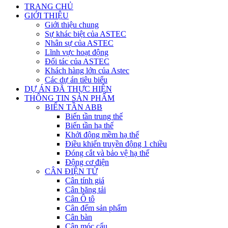
TRANG CHỦ
GIỚI THIỆU
Giới thiệu chung
Sự khác biệt của ASTEC
Nhân sự của ASTEC
Lĩnh vực hoạt động
Đối tác của ASTEC
Khách hàng lớn của Astec
Các dự án tiêu biểu
DỰ ÁN ĐÃ THỰC HIỆN
THÔNG TIN SẢN PHẨM
BIẾN TẦN ABB
Biến tần trung thế
Biến tần hạ thế
Khởi động mềm hạ thế
Điều khiển truyền động 1 chiều
Đóng cắt và bảo vệ hạ thế
Động cơ điện
CÂN ĐIỆN TỬ
Cân tính giá
Cân băng tải
Cân Ô tô
Cân đếm sản phẩm
Cân bàn
Cân móc cẩu