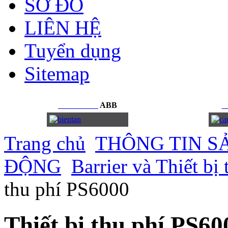
SƠ ĐỒ
LIÊN HỆ
Tuyển dụng
Sitemap
BIẾN
TẦN
ABB
C
Trang chủ
THÔNG TIN S
ĐỘNG
Barrier và Thiết b
thu phí PS6000
Thiết bị thu phí PS60