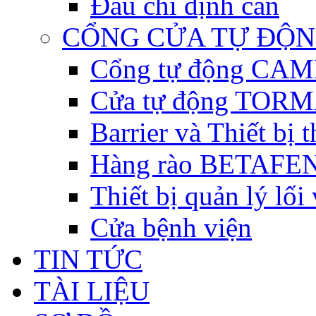
Đầu chỉ định cân
CỔNG CỬA TỰ ĐỘ
Cổng tự động CAME 
Cửa tự động TORM
Barrier và Thiết bị
Hàng rào BETAFEN
Thiết bị quản lý lối
Cửa bệnh viện
TIN TỨC
TÀI LIỆU