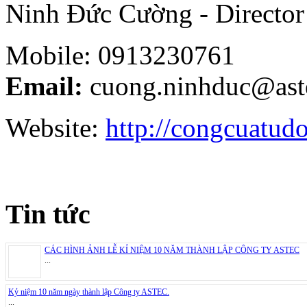
Ninh Đức Cường - Director
Mobile: 0913230761
Email:
cuong.ninhduc@ast
Website:
http://congcuatud
Tin tức
CÁC HÌNH ẢNH LỄ KỈ NIỆM 10 NĂM THÀNH LẬP CÔNG TY ASTEC
...
Kỷ niệm 10 năm ngày thành lập Công ty ASTEC.
...