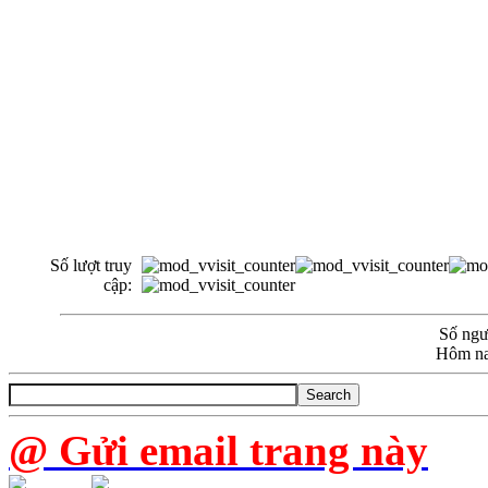
Số lượt truy
cập:
Số ngườ
Hôm na
@ Gửi email trang này