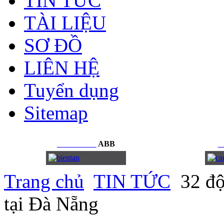
TIN TỨC
TÀI LIỆU
SƠ ĐỒ
LIÊN HỆ
Tuyển dụng
Sitemap
BIẾN
TẦN
ABB
C
Trang chủ
TIN TỨC
32 đội
tại Đà Nẵng