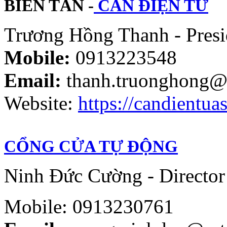
BIẾN TẦN -
CÂN ĐIỆN TỬ
Trương Hồng Thanh - Presi
Mobile:
0913223548
Email:
thanh.truonghong@
Website:
https://candientuas
CỔNG CỬA TỰ ĐỘNG
Ninh Đức Cường - Director
Mobile: 0913230761