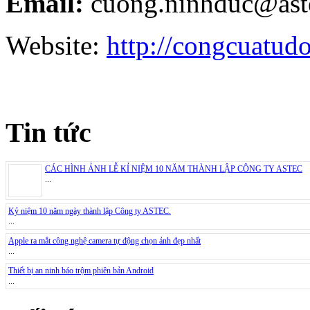
Email:
cuong.ninhduc@ast
Website:
http://congcuatud
Tin tức
CÁC HÌNH ẢNH LỄ KỈ NIỆM 10 NĂM THÀNH LẬP CÔNG TY ASTEC
...
Kỷ niệm 10 năm ngày thành lập Công ty ASTEC.
...
Apple ra mắt công nghệ camera tự động chọn ảnh đẹp nhất
...
Thiết bị an ninh báo trộm phiên bản Android
...