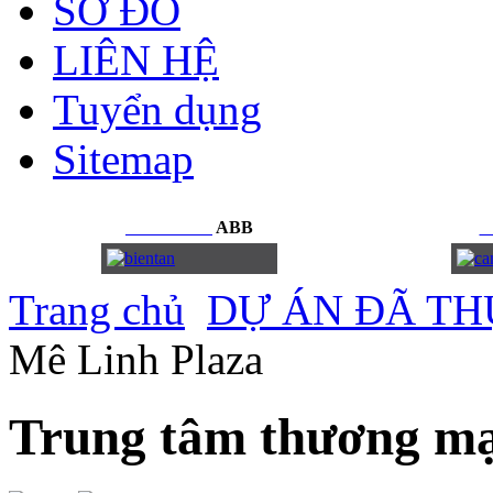
SƠ ĐỒ
LIÊN HỆ
Tuyển dụng
Sitemap
BIẾN
TẦN
ABB
C
Trang chủ
DỰ ÁN ĐÃ TH
Mê Linh Plaza
Trung tâm thương mạ