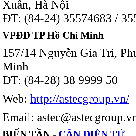
Xuân, Hà Nội
ĐT: (84-24) 35574683 / 3
VPĐD TP Hồ Chí Minh
157/14 Nguyễn Gia Trí, Phư
Minh
ĐT: (84-28) 38 9999 50
Web:
http://astecgroup.vn/
Email: astec@astecgroup.
BIẾN TẦN -
CÂN ĐIỆN TỬ