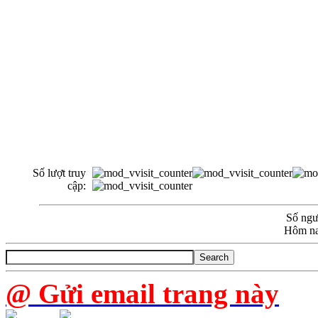
Số lượt truy
cập:
Số ngườ
Hôm na
@ Gửi email trang này