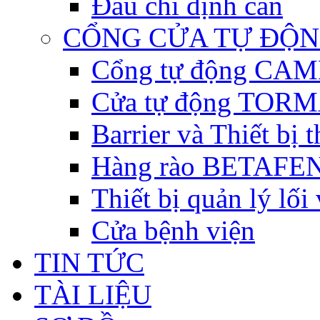
Đầu chỉ định cân
CỔNG CỬA TỰ ĐỘ
Cổng tự động CAME 
Cửa tự động TORM
Barrier và Thiết bị
Hàng rào BETAFEN
Thiết bị quản lý lối
Cửa bệnh viện
TIN TỨC
TÀI LIỆU