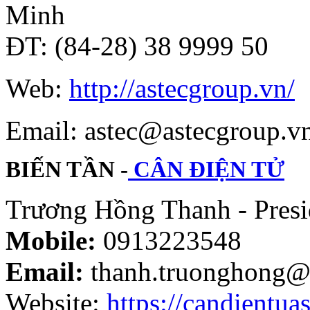
Minh
ĐT: (84-28) 38 9999 50
Web:
http://astecgroup.vn/
Email: astec@astecgroup.
BIẾN TẦN -
CÂN ĐIỆN TỬ
Trương Hồng Thanh - Presi
Mobile:
0913223548
Email:
thanh.truonghong@
Website:
https://candientuas