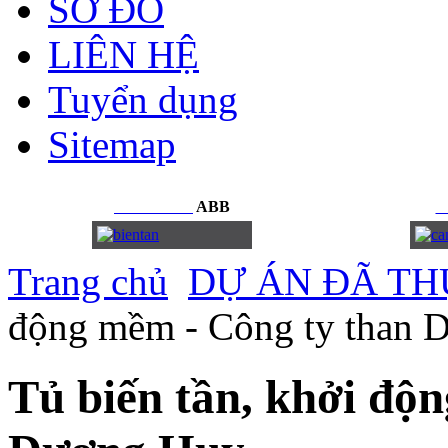
SƠ ĐỒ
LIÊN HỆ
Tuyển dụng
Sitemap
BIẾN
TẦN
ABB
C
Trang chủ
DỰ ÁN ĐÃ TH
động mềm - Công ty than 
Tủ biến tần, khởi độ