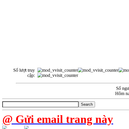
Số lượt truy
cập:
Số ngườ
Hôm na
@ Gửi email trang này