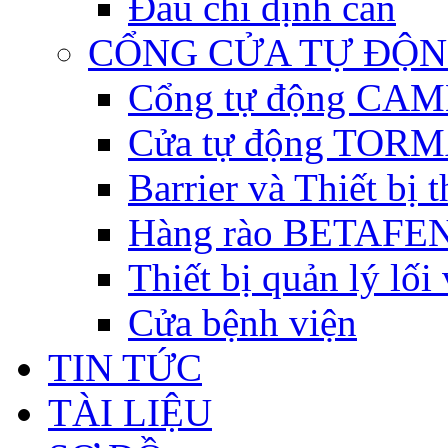
Đầu chỉ định cân
CỔNG CỬA TỰ ĐỘ
Cổng tự động CAME 
Cửa tự động TORM
Barrier và Thiết bị
Hàng rào BETAFEN
Thiết bị quản lý lối
Cửa bệnh viện
TIN TỨC
TÀI LIỆU